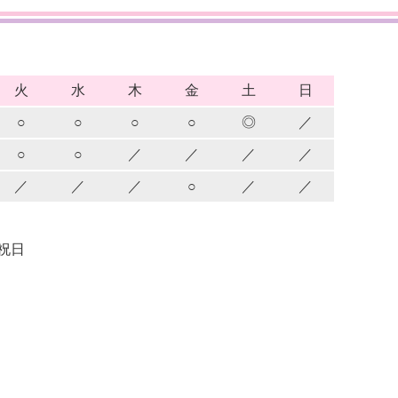
火
水
木
金
土
日
○
○
○
○
◎
／
○
○
／
／
／
／
／
／
／
○
／
／
祝日